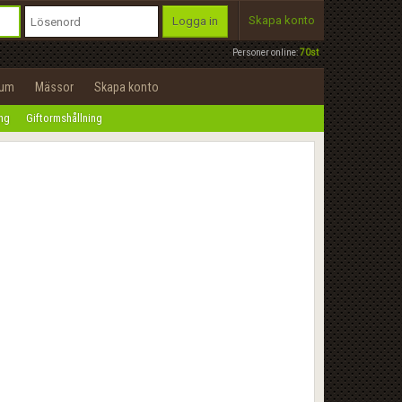
Skapa konto
Logga in
Personer online:
70st
rum
Mässor
Skapa konto
ing
Giftormshållning