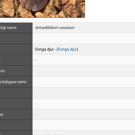
ligt namn
Armadillidium nasatum
Övriga djur - (
Övriga djur
)
r
-
amn
/tidigare namn
-
us
-