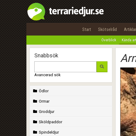
Start
Skötselråd
Artikla
Överblick
Kända ar
Ar
Snabbsök
Avancerad sök
Ödlor
Ormar
Groddjur
Sköldpaddor
Spindeldjur