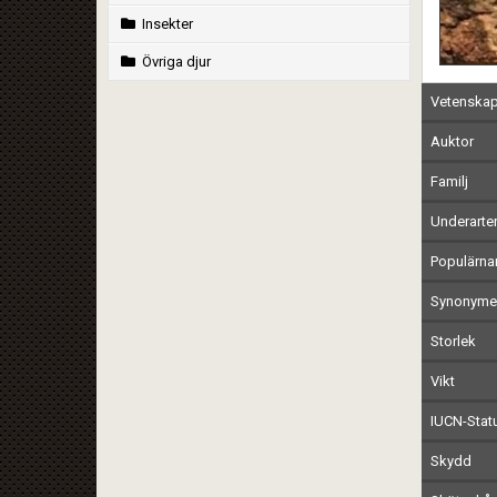
Insekter
Övriga djur
Vetenskap
Auktor
Familj
Underarte
Populärn
Synonymer
Storlek
Vikt
IUCN-Stat
Skydd