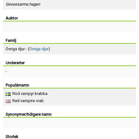
Skapa konto
Geosesarma hagen
Auktor
Familj
Övriga djur - (
Övriga djur
)
Underarter
-
Populärnamn
Röd vampyr krabba
Red vampire crab
Synonymer/tidigare namn
Storlek