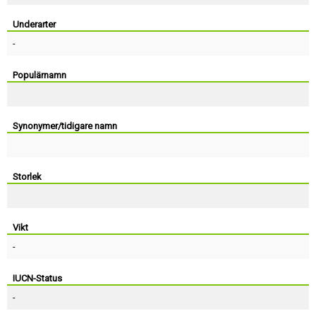
Skapa konto
Underarter
-
Populärnamn
Synonymer/tidigare namn
Storlek
Vikt
-
IUCN-Status
-