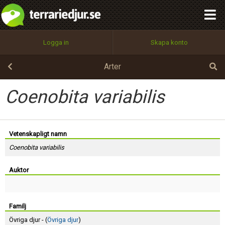
integritetspolicy
OK
Utför
Namn:
Begär nytt lösenord
Logga in
Skapa konto
Tillbaka till förstasidan
100%
Epost:
Arter
Coenobita variabilis
Användarnamn:
Vetenskapligt namn
Coenobita variabilis
Lösenord:
Auktor
Privacy Policy
Terms of Service
Familj
Övriga djur - (
Övriga djur
)