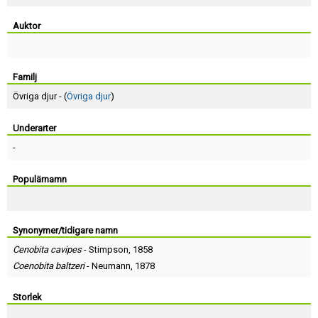
Skapa konto
Auktor
Familj
Övriga djur - (
Övriga djur
)
Underarter
-
Populärnamn
Synonymer/tidigare namn
Cenobita cavipes
-
Stimpson
, 1858
Coenobita baltzeri
-
Neumann
, 1878
Storlek