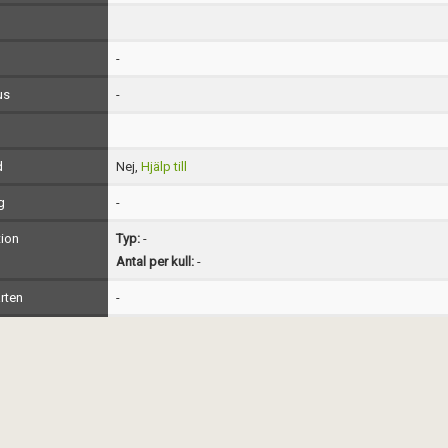
-
us
-
d
Nej,
Hjälp till
g
-
ion
Typ:
-
Antal per kull:
-
rten
-