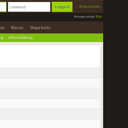
Skapa konto
Logga in
Personer online:
32st
rum
Mässor
Skapa konto
ing
Giftormshållning