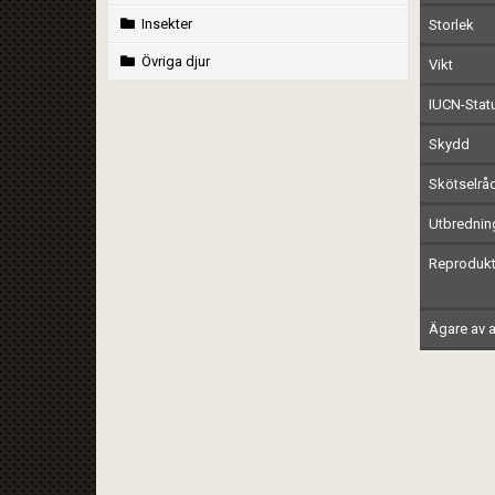
Insekter
Storlek
Övriga djur
Vikt
IUCN-Stat
Skydd
Skötselrå
Utbrednin
Reprodukt
Ägare av a