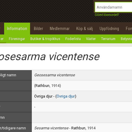
integritetspolicy
OK
Utför
Namn:
Begär nytt lösenord
Glömt lösenordet?
Tillbaka till förstasidan
Epost:
r
Information
Bilder
Medlemmar
Köp & sälj
Uppfödning
Fo
100%
ter
Föreningar
Butiker & tropikhus
Foderlista
Växter
Terrarium
Belysn
Användarnamn:
osesarma vicentense
Lösenord:
Privacy Policy
ligt namn
Geosesarma vicentense
Terms of Service
(
Rathbun
, 1914)
Skapa konto
Övriga djur - (
Övriga djur
)
r
-
amn
/tidigare namn
Sesarma vicentense
-
Rathbun
, 1914