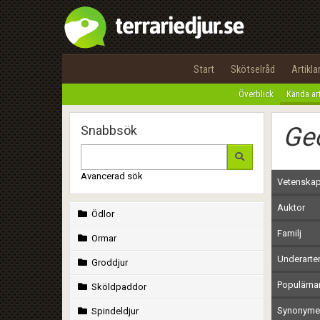
Start
Skötselråd
Artikla
Överblick
Kända ar
Ge
Snabbsök
Avancerad sök
Vetenskap
Auktor
Ödlor
Familj
Ormar
Underarte
Groddjur
Populärn
Sköldpaddor
Synonymer
Spindeldjur