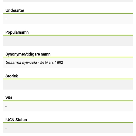
Skapa konto
Underarter
-
Populärnamn
Synonymer/tidigare namn
Sesarma sylvicola
-
de Man
, 1892
Storlek
Vikt
-
IUCN-Status
-