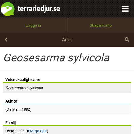
integritetspolicy
OK
Utför
Namn:
Begär nytt lösenord
Logga in
Skapa konto
Tillbaka till förstasidan
100%
Epost:
Arter
Geosesarma sylvicola
Användarnamn:
Vetenskapligt namn
Geosesarma sylvicola
Lösenord:
Auktor
(
De Man
, 1892)
Privacy Policy
Terms of Service
Familj
Övriga djur - (
Övriga djur
)