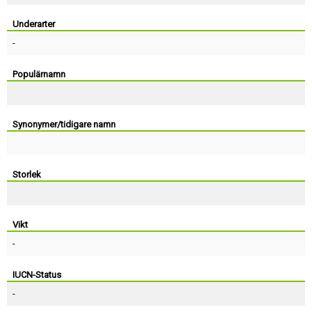
Skapa konto
Underarter
-
Populärnamn
Synonymer/tidigare namn
Storlek
Vikt
-
IUCN-Status
-