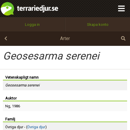
integritetspolicy
OK
Utför
Namn:
Begär nytt lösenord
Logga in
Skapa konto
Tillbaka till förstasidan
100%
Epost:
Arter
Geosesarma serenei
Användarnamn:
Vetenskapligt namn
Geosesarma serenei
Lösenord:
Auktor
Ng
, 1986
Privacy Policy
Terms of Service
Familj
Övriga djur - (
Övriga djur
)