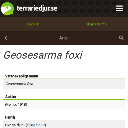
integritetspolicy
OK
Utför
Namn:
Begär nytt lösenord
Logga in
Skapa konto
Tillbaka till förstasidan
100%
Epost:
Arter
Geosesarma foxi
Användarnamn:
Vetenskapligt namn
Geosesarma foxi
Lösenord:
Auktor
(
Kemp
, 1918)
Privacy Policy
Terms of Service
Familj
Övriga djur - (
Övriga djur
)