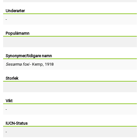
Skapa konto
Underarter
-
Populärnamn
Synonymer/tidigare namn
Sesarma foxi
-
Kemp
, 1918
Storlek
Vikt
-
IUCN-Status
-