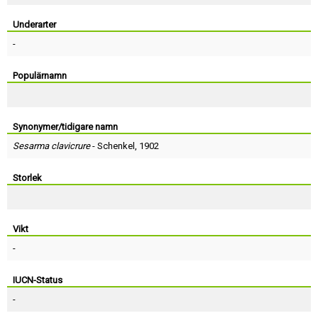
Skapa konto
Underarter
-
Populärnamn
Synonymer/tidigare namn
Sesarma clavicrure
-
Schenkel
, 1902
Storlek
Vikt
-
IUCN-Status
-