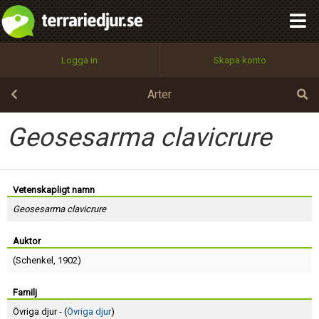
integritetspolicy
OK
Utför
Namn:
Begär nytt lösenord
Logga in
Skapa konto
Tillbaka till förstasidan
100%
Epost:
Arter
Geosesarma clavicrure
Användarnamn:
Vetenskapligt namn
Geosesarma clavicrure
Lösenord:
Auktor
(
Schenkel
, 1902)
Privacy Policy
Terms of Service
Familj
Övriga djur - (
Övriga djur
)