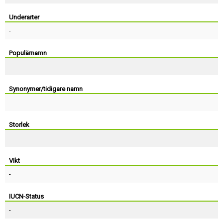
Skapa konto
Underarter
-
Populärnamn
Synonymer/tidigare namn
Storlek
Vikt
-
IUCN-Status
-