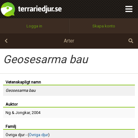
integritetspolicy
OK
Utför
Namn:
Begär nytt lösenord
Logga in
Skapa konto
Tillbaka till förstasidan
100%
Epost:
Arter
Geosesarma bau
Användarnamn:
Vetenskapligt namn
Geosesarma bau
Lösenord:
Auktor
Ng
&
Jongkar
, 2004
Privacy Policy
Terms of Service
Familj
Övriga djur - (
Övriga djur
)