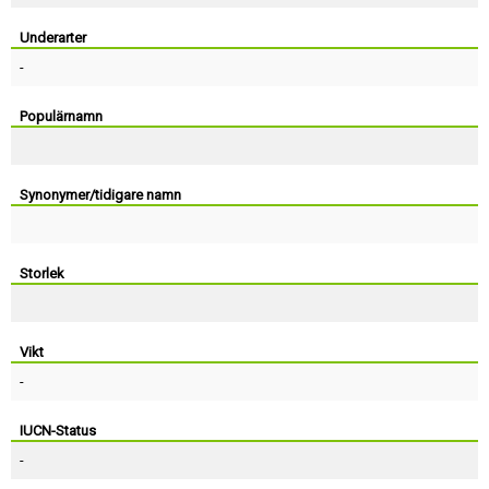
Skapa konto
Underarter
-
Populärnamn
Synonymer/tidigare namn
Storlek
Vikt
-
IUCN-Status
-