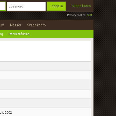
Skapa konto
Logga in
Personer online:
73st
rum
Mässor
Skapa konto
ing
Giftormshållning
oli
, 2002