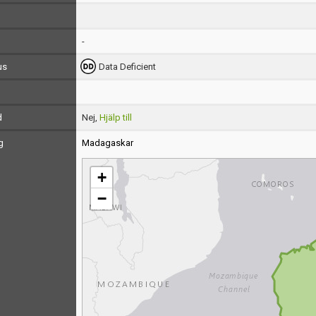
-
us
Data Deficient
d
Nej,
Hjälp till
g
Madagaskar
+
−