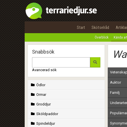
Start
Skötselråd
Artikla
Överblick
Kända ar
Wa
Snabbsök
Avancerad sök
Vetenskap
Auktor
Ödlor
Familj
Ormar
Underarte
Groddjur
Populärn
Sköldpaddor
Synonymer
Spindeldjur