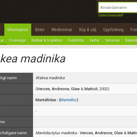
integritetspolicy
OK
Utför
Namn:
Begär nytt lösenord
Glömt lösenordet?
Tillbaka till förstasidan
Epost:
r
Information
Bilder
Medlemmar
Köp & sälj
Uppfödning
Fo
100%
ter
Föreningar
Butiker & tropikhus
Foderlista
Växter
Terrarium
Belysn
Användarnamn:
kea madinika
Lösenord:
Privacy Policy
ligt namn
Wakea madinika
Terms of Service
(
Vences
,
Andreone
,
Glaw
&
Mattioli
, 2002)
Skapa konto
Mantellidae - (
Mantellor
)
r
-
amn
/tidigare namn
Mantidactylus madinika
-
Vences
,
Andreone
,
Glaw
&
Matti