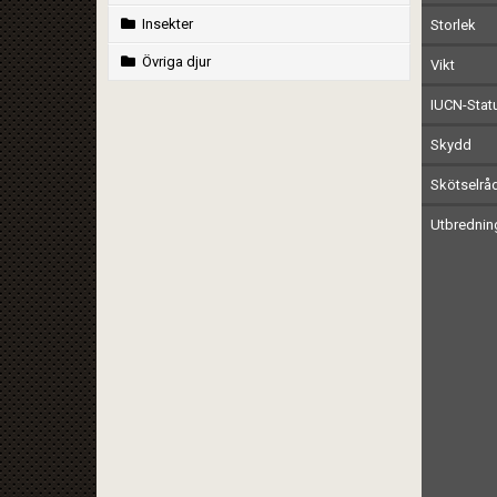
Insekter
Storlek
Övriga djur
Vikt
IUCN-Stat
Skydd
Skötselrå
Utbrednin