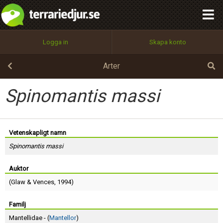
integritetspolicy
OK
Utför
Namn:
Begär nytt lösenord
Logga in
Skapa konto
Tillbaka till förstasidan
100%
Epost:
Arter
Spinomantis massi
Användarnamn:
Vetenskapligt namn
Spinomantis massi
Lösenord:
Auktor
(
Glaw
&
Vences
, 1994)
Privacy Policy
Terms of Service
Familj
Mantellidae - (
Mantellor
)