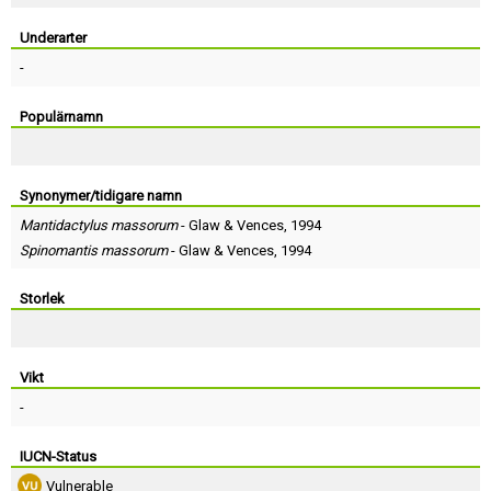
Skapa konto
Underarter
-
Populärnamn
Synonymer/tidigare namn
Mantidactylus massorum
-
Glaw
&
Vences
, 1994
Spinomantis massorum
-
Glaw
&
Vences
, 1994
Storlek
Vikt
-
IUCN-Status
Vulnerable