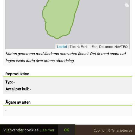
Leaflet
| Tiles © Esri — Esri, DeLorme, NAVTEQ
Kartan genereras med länderna som arten finns i. Det är med andra ord
ingen exakt karta över artens utbredning.
Reproduktion
Typ:
-
Antal per kull:
-
Ägare av arten
-
Vi använder cookies.
Läs mer
OK
Copyright © Terrariedjur.se