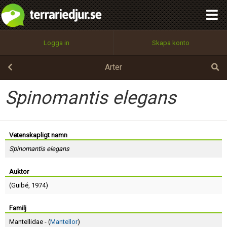
integritetspolicy
OK
Utför
Namn:
Begär nytt lösenord
Logga in
Skapa konto
Tillbaka till förstasidan
100%
Epost:
Arter
Spinomantis elegans
Användarnamn:
Vetenskapligt namn
Spinomantis elegans
Lösenord:
Auktor
(
Guibé
, 1974)
Privacy Policy
Terms of Service
Familj
Mantellidae - (
Mantellor
)