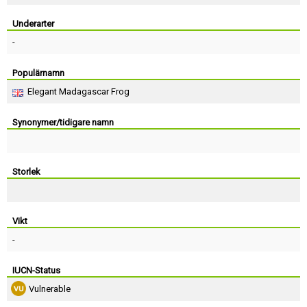
Skapa konto
Underarter
-
Populärnamn
Elegant Madagascar Frog
Synonymer/tidigare namn
Storlek
Vikt
-
IUCN-Status
Vulnerable