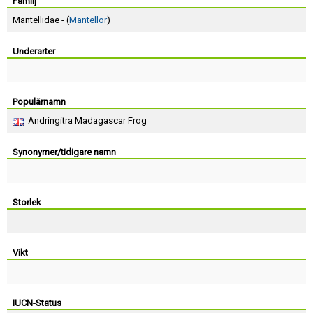
Skapa konto
Familj
Mantellidae - (
Mantellor
)
Underarter
-
Populärnamn
Andringitra Madagascar Frog
Synonymer/tidigare namn
Storlek
Vikt
-
IUCN-Status