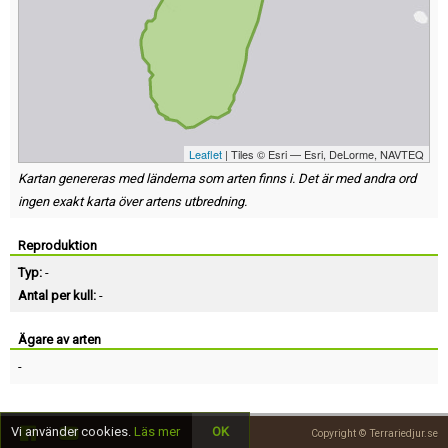
Leaflet
| Tiles © Esri — Esri, DeLorme, NAVTEQ
Kartan genereras med länderna som arten finns i. Det är med andra ord
ingen exakt karta över artens utbredning.
Reproduktion
Typ:
-
Antal per kull:
-
Ägare av arten
-
Vi använder cookies.
Läs mer
OK
Copyright © Terrariedjur.se