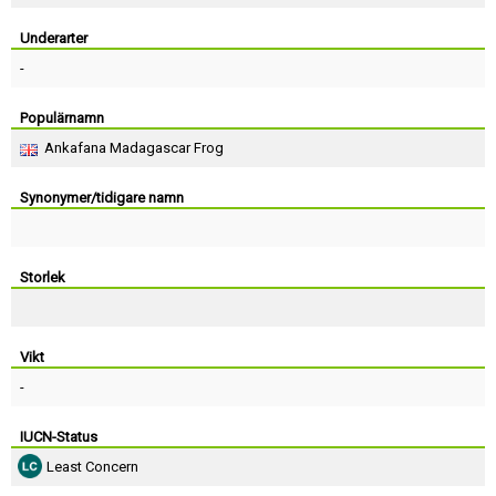
Skapa konto
Underarter
-
Populärnamn
Ankafana Madagascar Frog
Synonymer/tidigare namn
Storlek
Vikt
-
IUCN-Status
Least Concern