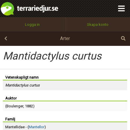
integritetspolicy
OK
Utför
Namn:
Begär nytt lösenord
Logga in
Skapa konto
Tillbaka till förstasidan
100%
Epost:
Arter
Mantidactylus curtus
Användarnamn:
Vetenskapligt namn
Mantidactylus curtus
Lösenord:
Auktor
(
Boulenger
, 1882)
Privacy Policy
Terms of Service
Familj
Mantellidae - (
Mantellor
)