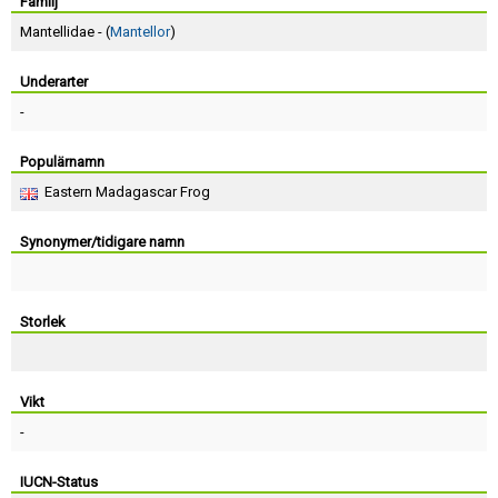
Skapa konto
Familj
Mantellidae - (
Mantellor
)
Underarter
-
Populärnamn
Eastern Madagascar Frog
Synonymer/tidigare namn
Storlek
Vikt
-
IUCN-Status