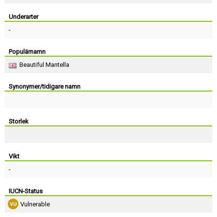
Skapa konto
Underarter
-
Populärnamn
Beautiful Mantella
Synonymer/tidigare namn
Storlek
Vikt
-
IUCN-Status
Vulnerable