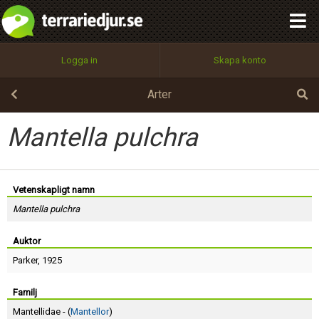
integritetspolicy
OK
Utför
Namn:
Begär nytt lösenord
Logga in
Skapa konto
Tillbaka till förstasidan
100%
Epost:
Arter
Mantella pulchra
Användarnamn:
Vetenskapligt namn
Mantella pulchra
Lösenord:
Auktor
Parker
, 1925
Privacy Policy
Terms of Service
Familj
Mantellidae - (
Mantellor
)