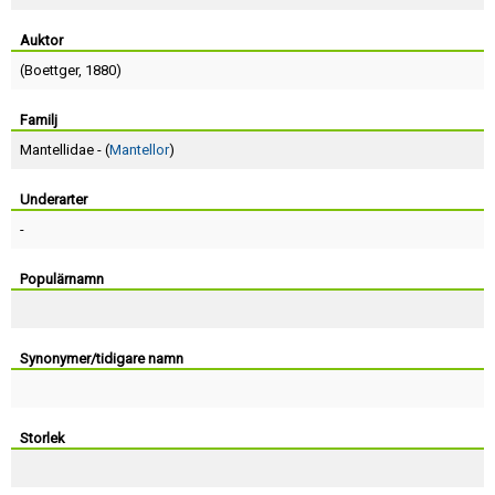
Skapa konto
Auktor
(
Boettger
, 1880)
Familj
Mantellidae - (
Mantellor
)
Underarter
-
Populärnamn
Synonymer/tidigare namn
Storlek