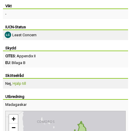
Vikt
-
IUCN-Status
Least Concern
Skydd
CITES:
Appendix II
EU:
Bilaga B
Skötselråd
Nej,
Hjälp till
Utbredning
Madagaskar
+
−