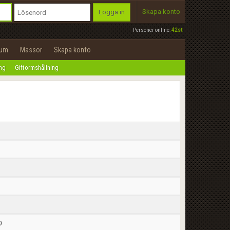
Skapa konto
Logga in
Personer online:
42st
rum
Mässor
Skapa konto
ing
Giftormshållning
0