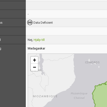
-
us
Data Deficient
d
Nej,
Hjälp till
g
Madagaskar
+
−