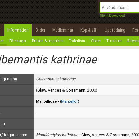
integritetspolicy
OK
Utför
Namn:
Begär nytt lösenord
Glömt lösenordet?
Tillbaka till förstasidan
Epost:
r
Information
Bilder
Medlemmar
Köp & sälj
Uppfödning
Fo
100%
ter
Föreningar
Butiker & tropikhus
Foderlista
Växter
Terrarium
Belysn
Användarnamn:
bemantis kathrinae
Lösenord:
Privacy Policy
ligt namn
Guibemantis kathrinae
Terms of Service
(
Glaw
,
Vences
&
Gossmann
, 2000)
Skapa konto
Mantellidae - (
Mantellor
)
r
-
amn
/tidigare namn
Mantidactylus kathrinae
-
Glaw
,
Vences
&
Gossmann
, 200