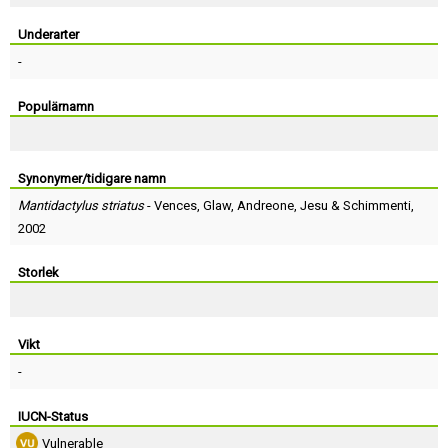
Skapa konto
Underarter
-
Populärnamn
Synonymer/tidigare namn
Mantidactylus striatus
-
Vences
,
Glaw
,
Andreone
,
Jesu
&
Schimmenti
,
2002
Storlek
Vikt
-
IUCN-Status
Vulnerable