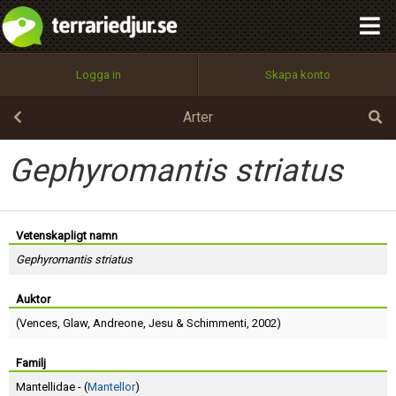
integritetspolicy
OK
Utför
Namn:
Begär nytt lösenord
Logga in
Skapa konto
Tillbaka till förstasidan
100%
Epost:
Arter
Gephyromantis striatus
Användarnamn:
Vetenskapligt namn
Gephyromantis striatus
Lösenord:
Auktor
(
Vences
,
Glaw
,
Andreone
,
Jesu
&
Schimmenti
, 2002)
Privacy Policy
Terms of Service
Familj
Mantellidae - (
Mantellor
)