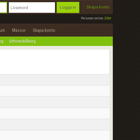
Skapa konto
Logga in
Personer online:
20st
rum
Mässor
Skapa konto
ing
Giftormshållning