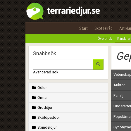
Start
Skötselråd
Artikla
Överblick
Kända ar
Ge
Snabbsök
Avancerad sök
Vetenskap
Auktor
Ödlor
Familj
Ormar
Underarte
Groddjur
Populärn
Sköldpaddor
Synonymer
Spindeldjur