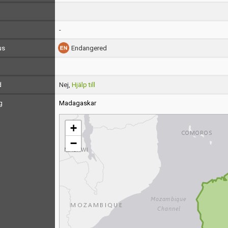
-
us
Endangered
d
Nej,
Hjälp till
g
Madagaskar
+
−