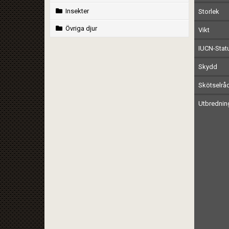
Insekter
Storlek
Övriga djur
Vikt
IUCN-Stat
Skydd
Skötselrå
Utbrednin