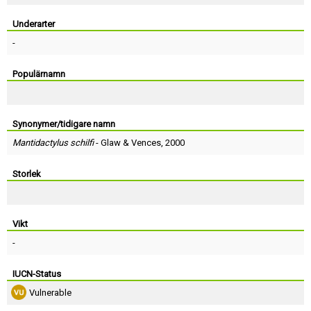
Skapa konto
Underarter
-
Populärnamn
Synonymer/tidigare namn
Mantidactylus schilfi
-
Glaw
&
Vences
, 2000
Storlek
Vikt
-
IUCN-Status
Vulnerable