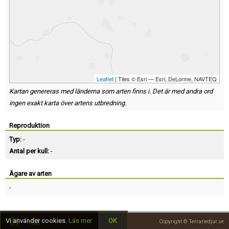
Leaflet
| Tiles © Esri — Esri, DeLorme, NAVTEQ
Kartan genereras med länderna som arten finns i. Det är med andra ord
ingen exakt karta över artens utbredning.
Reproduktion
Typ:
-
Antal per kull:
-
Ägare av arten
-
Vi använder cookies.
Läs mer
OK
Copyright © Terrariedjur.se