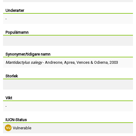
Skapa konto
Underarter
-
Populärnamn
Synonymer/tidigare namn
Mantidactylus salegy
-
Andreone
,
Aprea
,
Vences
&
Odierna
, 2003
Storlek
Vikt
-
IUCN-Status
Vulnerable