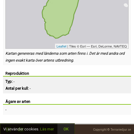
Leaflet
| Tiles © Esri — Esri, DeLorme, NAVTEQ
Kartan genereras med länderna som arten finns i. Det är med andra ord
ingen exakt karta över artens utbredning.
Reproduktion
Typ:
-
Antal per kull:
-
Ägare av arten
-
Vi använder cookies.
Läs mer
OK
Copyright © Terrariedjur.se