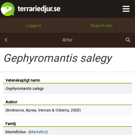
integritetspolicy
OK
Utför
Namn:
Begär nytt lösenord
Logga in
Skapa konto
Tillbaka till förstasidan
100%
Epost:
Arter
Gephyromantis salegy
Användarnamn:
Vetenskapligt namn
Gephyromantis salegy
Lösenord:
Auktor
(
Andreone
,
Aprea
,
Vences
&
Odierna
, 2003)
Privacy Policy
Terms of Service
Familj
Mantellidae - (
Mantellor
)