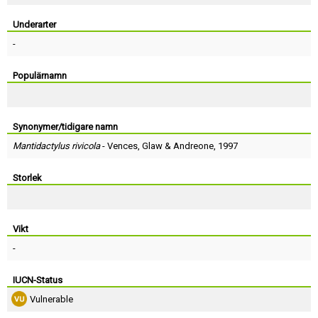
Skapa konto
Underarter
-
Populärnamn
Synonymer/tidigare namn
Mantidactylus rivicola
-
Vences
,
Glaw
&
Andreone
, 1997
Storlek
Vikt
-
IUCN-Status
Vulnerable