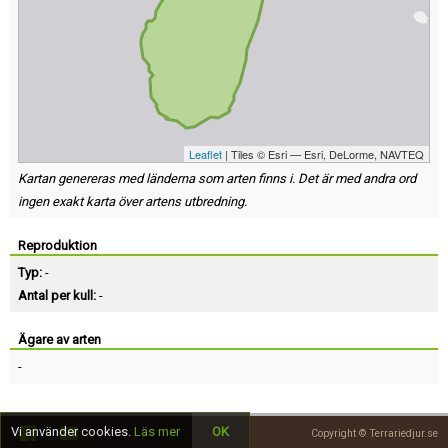
Leaflet
| Tiles © Esri — Esri, DeLorme, NAVTEQ
Kartan genereras med länderna som arten finns i. Det är med andra ord
ingen exakt karta över artens utbredning.
Reproduktion
Typ:
-
Antal per kull:
-
Ägare av arten
-
Vi använder cookies.
Läs mer
OK
Copyright © Terrariedjur.se