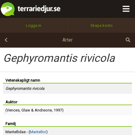
integritetspolicy
OK
Utför
Namn:
Begär nytt lösenord
Logga in
Skapa konto
Tillbaka till förstasidan
100%
Epost:
Arter
Gephyromantis rivicola
Användarnamn:
Vetenskapligt namn
Gephyromantis rivicola
Lösenord:
Auktor
(
Vences
,
Glaw
&
Andreone
, 1997)
Privacy Policy
Terms of Service
Familj
Mantellidae - (
Mantellor
)