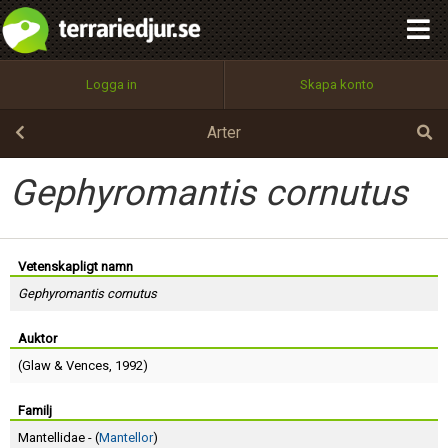
integritetspolicy
OK
Utför
Namn:
Begär nytt lösenord
Logga in
Skapa konto
Tillbaka till förstasidan
100%
Epost:
Arter
Gephyromantis cornutus
Användarnamn:
Vetenskapligt namn
Gephyromantis cornutus
Lösenord:
Auktor
(
Glaw
&
Vences
, 1992)
Privacy Policy
Terms of Service
Familj
Mantellidae - (
Mantellor
)