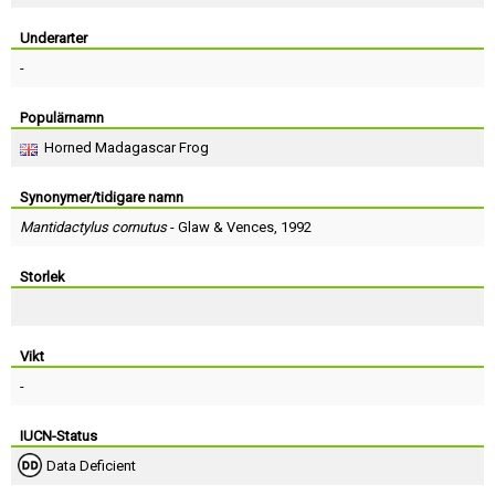
Skapa konto
Underarter
-
Populärnamn
Horned Madagascar Frog
Synonymer/tidigare namn
Mantidactylus cornutus
-
Glaw
&
Vences
, 1992
Storlek
Vikt
-
IUCN-Status
Data Deficient