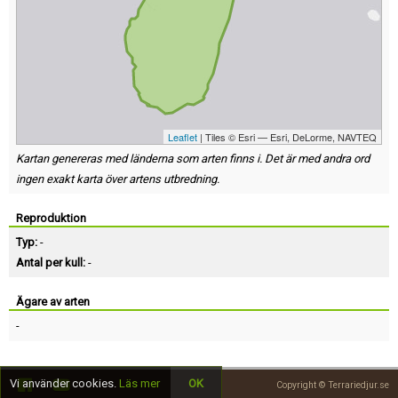
Leaflet
| Tiles © Esri — Esri, DeLorme, NAVTEQ
Kartan genereras med länderna som arten finns i. Det är med andra ord
ingen exakt karta över artens utbredning.
Reproduktion
Typ:
-
Antal per kull:
-
Ägare av arten
-
Vi använder cookies.
Läs mer
OK
Copyright © Terrariedjur.se