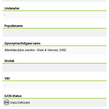
Skapa konto
Underarter
-
Populärnamn
Synonymer/tidigare namn
Mantidactylus sarotra
-
Glaw
&
Vences
, 2002
Storlek
Vikt
-
IUCN-Status
Data Deficient