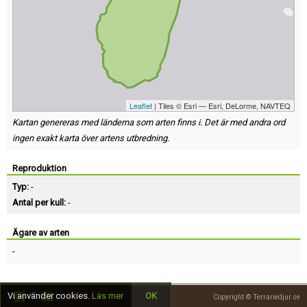
Leaflet
| Tiles © Esri — Esri, DeLorme, NAVTEQ
Kartan genereras med länderna som arten finns i. Det är med andra ord
ingen exakt karta över artens utbredning.
Reproduktion
Typ:
-
Antal per kull:
-
Ägare av arten
-
Vi använder cookies.
Läs mer
OK
Copyright © Terrariedjur.se