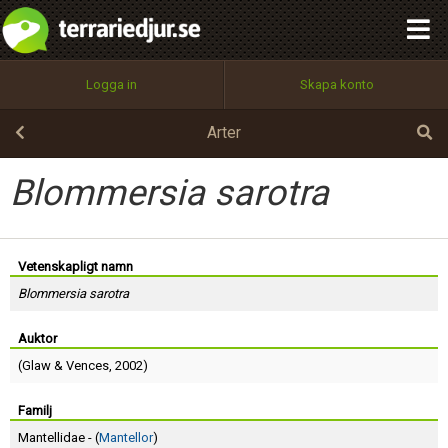
integritetspolicy
OK
Utför
Namn:
Begär nytt lösenord
Logga in
Skapa konto
Tillbaka till förstasidan
100%
Epost:
Arter
Blommersia sarotra
Användarnamn:
Vetenskapligt namn
Blommersia sarotra
Lösenord:
Auktor
(
Glaw
&
Vences
, 2002)
Privacy Policy
Terms of Service
Familj
Mantellidae - (
Mantellor
)