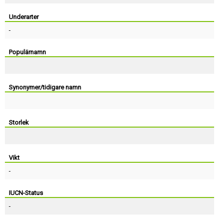
Skapa konto
Underarter
-
Populärnamn
Synonymer/tidigare namn
Storlek
Vikt
-
IUCN-Status
-