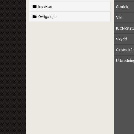
Insekter
Storlek
Övriga djur
Vikt
IUCN-Stat
Skydd
Skötselrå
Utbrednin