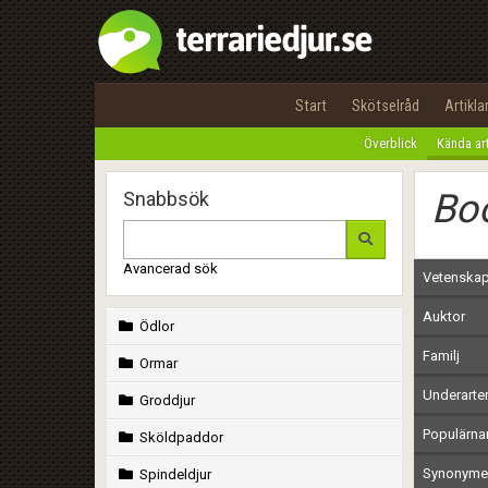
Start
Skötselråd
Artikla
Överblick
Kända ar
Bo
Snabbsök
Avancerad sök
Vetenskap
Auktor
Ödlor
Familj
Ormar
Underarte
Groddjur
Populärn
Sköldpaddor
Synonymer
Spindeldjur