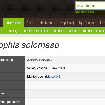
integritetspolicy
OK
Utför
Namn:
Begär nytt lösenord
Glömt lösenordet?
Tillbaka till förstasidan
Epost:
r
Information
Bilder
Medlemmar
Köp & sälj
Uppfödning
Fo
100%
ter
Föreningar
Butiker & tropikhus
Foderlista
Växter
Terrarium
Belysn
Användarnamn:
ophis solomaso
Lösenord:
Privacy Policy
ligt namn
Boophis solomaso
Terms of Service
Vallan
,
Vences
&
Glaw
, 2003
Skapa konto
Mantellidae - (
Mantellor
)
r
-
amn
/tidigare namn