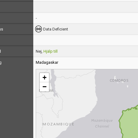
-
us
Data Deficient
d
Nej,
Hjälp till
g
Madagaskar
+
−