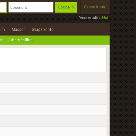
Skapa konto
Logga in
Personer online:
56st
rum
Mässor
Skapa konto
ing
Giftormshållning