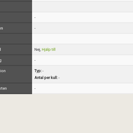
-
us
-
d
Nej,
Hjälp till
g
-
ion
Typ:
-
Antal per kull:
-
rten
-