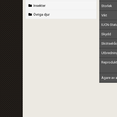
Insekter
Storlek
Övriga djur
Vikt
IUCN-Stat
Skydd
Skötselrå
Utbrednin
Reprodukt
Ägare av a