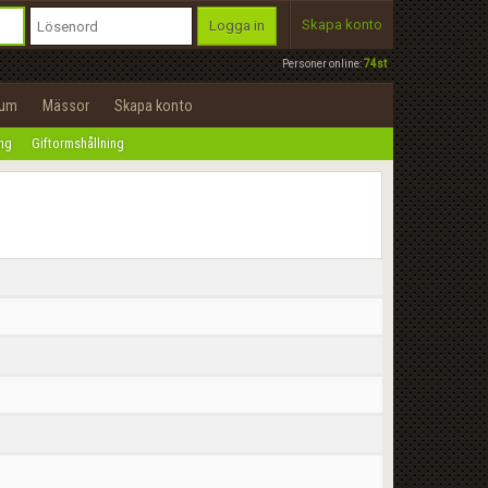
Skapa konto
Logga in
Personer online:
74st
rum
Mässor
Skapa konto
ing
Giftormshållning