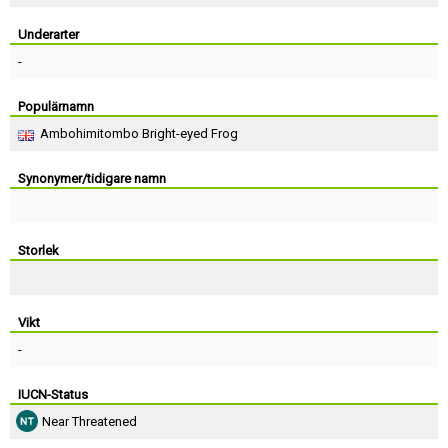
Skapa konto
Underarter
-
Populärnamn
Ambohimitombo Bright-eyed Frog
Synonymer/tidigare namn
Storlek
Vikt
-
IUCN-Status
Near Threatened