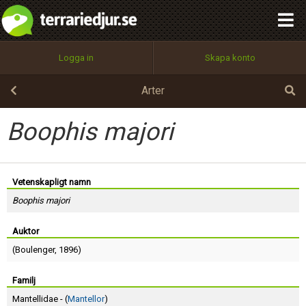
integritetspolicy
OK
Utför
Namn:
Begär nytt lösenord
Logga in
Skapa konto
Tillbaka till förstasidan
100%
Epost:
Arter
Boophis majori
Användarnamn:
Vetenskapligt namn
Boophis majori
Lösenord:
Auktor
(
Boulenger
, 1896)
Privacy Policy
Terms of Service
Familj
Mantellidae - (
Mantellor
)