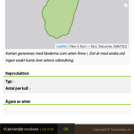
Leaflet
| Tiles © Esri — Esri, DeLorme, NAVTEQ
Kartan genereras med länderna som arten finns i. Det är med andra ord
ingen exakt karta över artens utbredning.
Reproduktion
Typ:
-
Antal per kull:
-
Ägare av arten
-
Vi använder cookies.
Läs mer
OK
Copyright © Terrariedjur.se