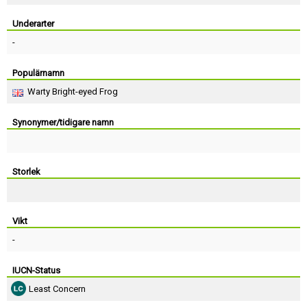
Skapa konto
Underarter
-
Populärnamn
Warty Bright-eyed Frog
Synonymer/tidigare namn
Storlek
Vikt
-
IUCN-Status
Least Concern