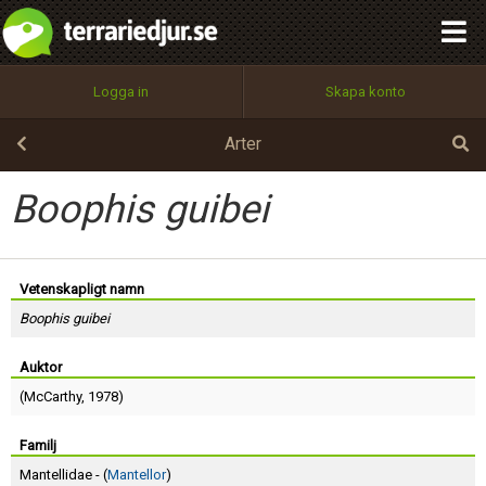
integritetspolicy
OK
Utför
Namn:
Begär nytt lösenord
Logga in
Skapa konto
Tillbaka till förstasidan
100%
Epost:
Arter
Boophis guibei
Användarnamn:
Vetenskapligt namn
Boophis guibei
Lösenord:
Auktor
(
McCarthy
, 1978)
Privacy Policy
Terms of Service
Familj
Mantellidae - (
Mantellor
)