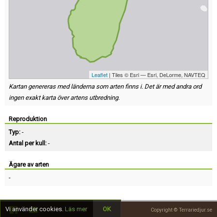
Leaflet
| Tiles © Esri — Esri, DeLorme, NAVTEQ
Kartan genereras med länderna som arten finns i. Det är med andra ord
ingen exakt karta över artens utbredning.
Reproduktion
Typ:
-
Antal per kull:
-
Ägare av arten
-
Vi använder cookies.
Läs mer
OK
Copyright © Terrariedjur.se