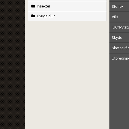
Insekter
Storlek
Övriga djur
Vikt
IUCN-Stat
Skydd
Skötselrå
Utbrednin