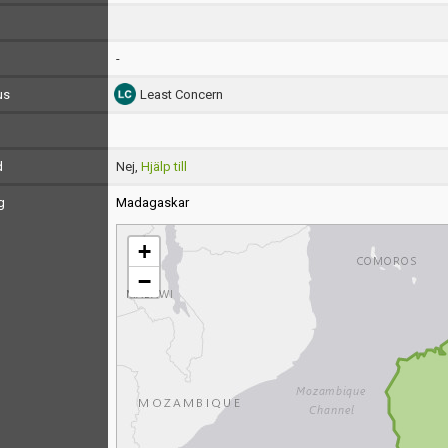
-
us
Least Concern
d
Nej,
Hjälp till
g
Madagaskar
+
−