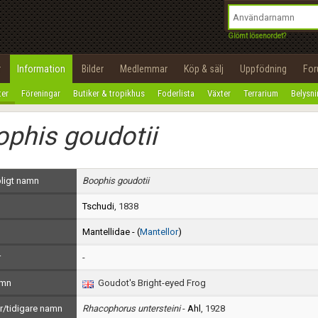
integritetspolicy
OK
Utför
Namn:
Begär nytt lösenord
Glömt lösenordet?
Tillbaka till förstasidan
Epost:
r
Information
Bilder
Medlemmar
Köp & sälj
Uppfödning
Fo
100%
ter
Föreningar
Butiker & tropikhus
Foderlista
Växter
Terrarium
Belysn
Användarnamn:
phis goudotii
Lösenord:
Privacy Policy
ligt namn
Boophis goudotii
Terms of Service
Tschudi
, 1838
Skapa konto
Mantellidae - (
Mantellor
)
r
-
amn
Goudot's Bright-eyed Frog
/tidigare namn
Rhacophorus untersteini
-
Ahl
, 1928