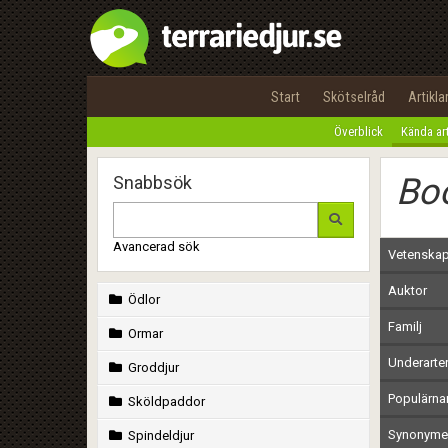
Start
Skötselråd
Artikla
Överblick
Kända ar
Boo
Snabbsök
Avancerad sök
Vetenskap
Auktor
Ödlor
Familj
Ormar
Underarte
Groddjur
Populärn
Sköldpaddor
Synonymer
Spindeldjur