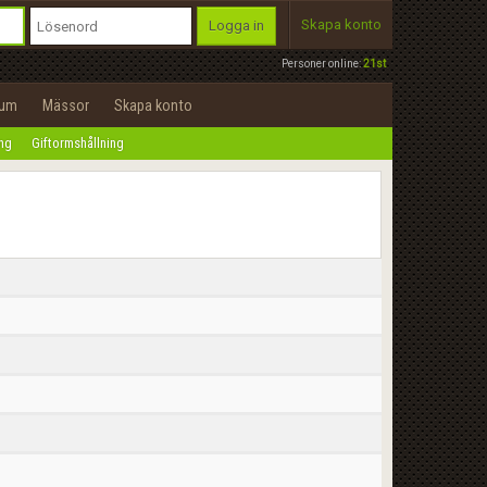
Skapa konto
Logga in
Personer online:
21st
rum
Mässor
Skapa konto
ing
Giftormshållning