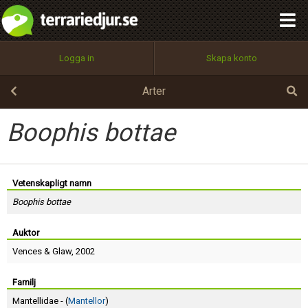
integritetspolicy
OK
Utför
Namn:
Begär nytt lösenord
Logga in
Skapa konto
Tillbaka till förstasidan
100%
Epost:
Arter
Boophis bottae
Användarnamn:
Vetenskapligt namn
Boophis bottae
Lösenord:
Auktor
Vences
&
Glaw
, 2002
Privacy Policy
Terms of Service
Familj
Mantellidae - (
Mantellor
)