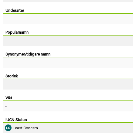
Skapa konto
Underarter
-
Populärnamn
Synonymer/tidigare namn
Storlek
Vikt
-
IUCN-Status
Least Concern