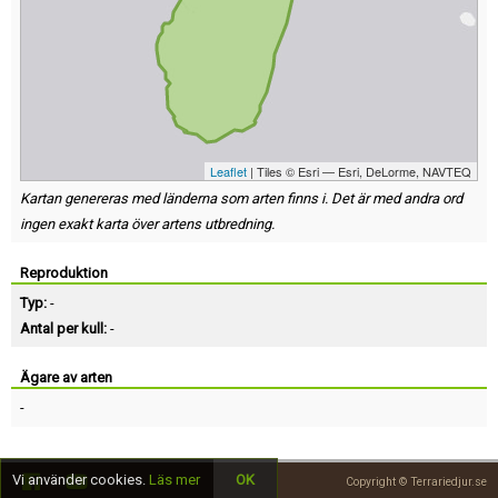
Leaflet
| Tiles © Esri — Esri, DeLorme, NAVTEQ
Kartan genereras med länderna som arten finns i. Det är med andra ord
ingen exakt karta över artens utbredning.
Reproduktion
Typ:
-
Antal per kull:
-
Ägare av arten
-
Vi använder cookies.
Läs mer
OK
Copyright © Terrariedjur.se