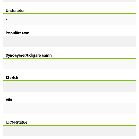
Skapa konto
Underarter
-
Populärnamn
Synonymer/tidigare namn
Storlek
Vikt
-
IUCN-Status
-