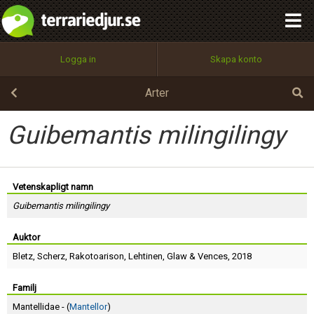
integritetspolicy
OK
Utför
Namn:
Begär nytt lösenord
Logga in
Skapa konto
Tillbaka till förstasidan
100%
Epost:
Arter
Guibemantis milingilingy
Användarnamn:
Vetenskapligt namn
Guibemantis milingilingy
Lösenord:
Auktor
Bletz
,
Scherz
,
Rakotoarison
,
Lehtinen
,
Glaw
&
Vences
, 2018
Privacy Policy
Terms of Service
Familj
Mantellidae - (
Mantellor
)