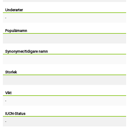
Skapa konto
Underarter
-
Populärnamn
Synonymer/tidigare namn
Storlek
Vikt
-
IUCN-Status
-