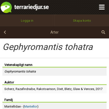
integritetspolicy
OK
Utför
Namn:
Begär nytt lösenord
Logga in
Skapa konto
Tillbaka till förstasidan
100%
Epost:
Arter
Gephyromantis tohatra
Användarnamn:
Vetenskapligt namn
Gephyromantis tohatra
Lösenord:
Auktor
Scherz
,
Razafindraibe
,
Rakotoarison
,
Dixit
,
Bletz
,
Glaw
&
Vences
, 2017
Privacy Policy
Terms of Service
Familj
Mantellidae - (
Mantellor
)