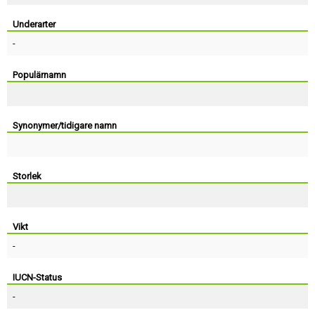
Skapa konto
Underarter
-
Populärnamn
Synonymer/tidigare namn
Storlek
Vikt
-
IUCN-Status
-