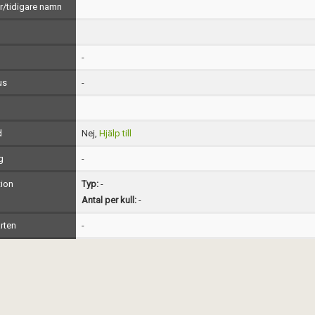
/tidigare namn
-
us
-
d
Nej,
Hjälp till
g
-
ion
Typ:
-
Antal per kull:
-
rten
-