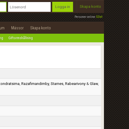
Skapa konto
Logga in
Personer online:
53st
rum
Mässor
Skapa konto
ing
Giftormshållning
tondratsima
,
Razafimandimby
,
Starnes
,
Rabearivony
&
Glaw
,