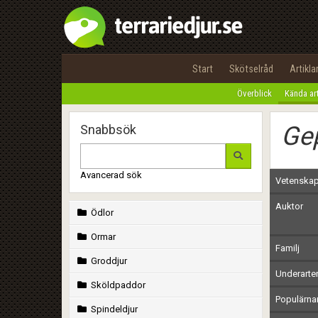
Start
Skötselråd
Artikla
Överblick
Kända ar
Ge
Snabbsök
Avancerad sök
Vetenskap
Auktor
Ödlor
Ormar
Familj
Groddjur
Underarte
Sköldpaddor
Populärn
Spindeldjur