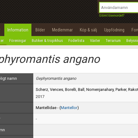
integritetspolicy
OK
Utför
Namn:
Begär nytt lösenord
Glömt lösenordet?
Tillbaka till förstasidan
Epost:
r
Information
Bilder
Medlemmar
Köp & sälj
Uppfödning
Fo
100%
ter
Föreningar
Butiker & tropikhus
Foderlista
Växter
Terrarium
Belysn
Användarnamn:
phyromantis angano
Lösenord:
Privacy Policy
ligt namn
Gephyromantis angano
Terms of Service
Scherz
,
Vences
,
Borelli
,
Ball
,
Nomenjanahary
,
Parker
,
Rako
Skapa konto
2017
Mantellidae - (
Mantellor
)
r
-
amn