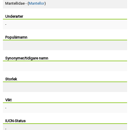
Skapa konto
Mantellidae - (
Mantellor
)
Underarter
-
Populärnamn
Synonymer/tidigare namn
Storlek
Vikt
-
IUCN-Status
-