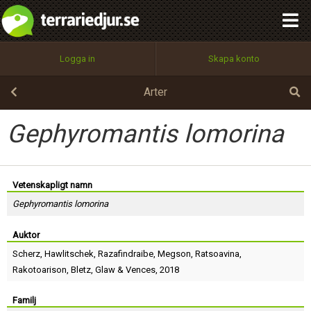
integritetspolicy
OK
Utför
Namn:
Begär nytt lösenord
Logga in
Skapa konto
Tillbaka till förstasidan
100%
Epost:
Arter
Gephyromantis lomorina
Användarnamn:
Vetenskapligt namn
Gephyromantis lomorina
Lösenord:
Auktor
Scherz
,
Hawlitschek
,
Razafindraibe
,
Megson
,
Ratsoavina
,
Privacy Policy
Rakotoarison
,
Bletz
,
Glaw
&
Vences
, 2018
Terms of Service
Familj