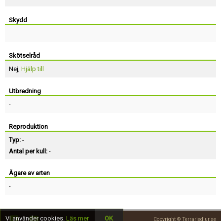
Skydd
Skötselråd
Nej,
Hjälp till
Utbredning
-
Reproduktion
Typ:
-
Antal per kull:
-
Ägare av arten
-
Vi använder cookies.
Läs mer
OK
Copyright © Terrariedjur.se