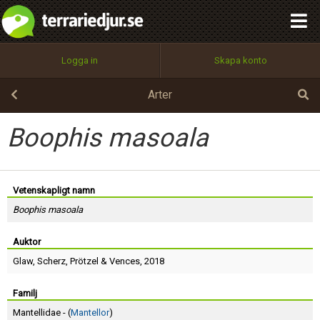
integritetspolicy
OK
Utför
Namn:
Begär nytt lösenord
Logga in
Skapa konto
Tillbaka till förstasidan
100%
Epost:
Arter
Boophis masoala
Användarnamn:
Vetenskapligt namn
Boophis masoala
Lösenord:
Auktor
Glaw
,
Scherz
,
Prötzel
&
Vences
, 2018
Privacy Policy
Terms of Service
Familj
Mantellidae - (
Mantellor
)