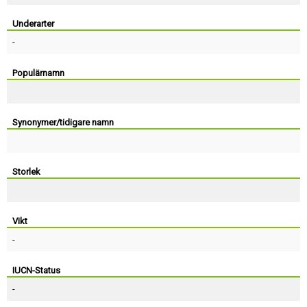
Skapa konto
Underarter
-
Populärnamn
Synonymer/tidigare namn
Storlek
Vikt
-
IUCN-Status
-