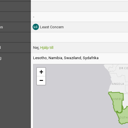
-
us
Least Concern
d
Nej,
Hjälp till
g
Lesotho
,
Namibia
,
Swaziland
,
Sydafrika
+
−