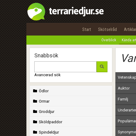
Start
Skötselråd
Artikla
Överblick
Kända ar
Van
Snabbsök
Avancerad sök
Vetenskap
Auktor
Ödlor
Familj
Ormar
Underarte
Groddjur
Populärn
Sköldpaddor
Synonymer
Spindeldjur