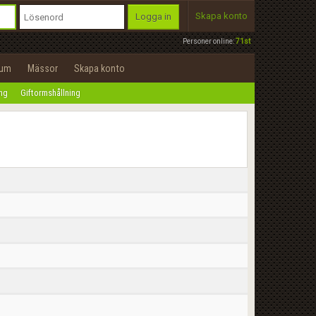
Skapa konto
Logga in
Personer online:
71st
rum
Mässor
Skapa konto
ing
Giftormshållning