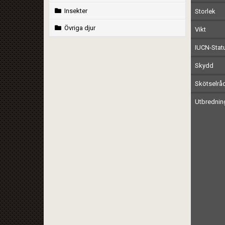
Insekter
Storlek
Övriga djur
Vikt
IUCN-Stat
Skydd
Skötselrå
Utbrednin