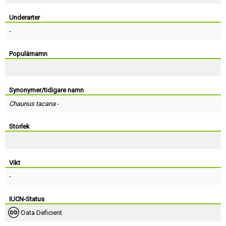
Skapa konto
Underarter
-
Populärnamn
Synonymer/tidigare namn
Chaunus tacana
-
Storlek
Vikt
-
IUCN-Status
Data Deficient