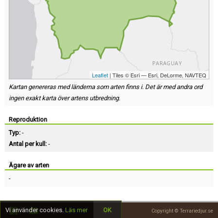
Leaflet
| Tiles © Esri — Esri, DeLorme, NAVTEQ
Kartan genereras med länderna som arten finns i. Det är med andra ord
ingen exakt karta över artens utbredning.
Reproduktion
Typ:
-
Antal per kull:
-
Ägare av arten
-
Vi använder cookies.
Läs mer
OK
Copyright © Terrariedjur.se