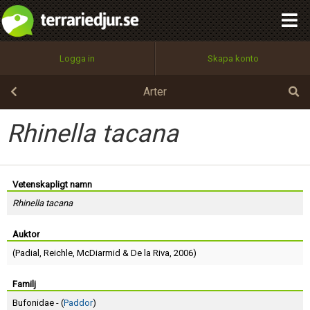
integritetspolicy
OK
Utför
Namn:
Begär nytt lösenord
Logga in
Skapa konto
Tillbaka till förstasidan
100%
Epost:
Arter
Rhinella tacana
Användarnamn:
Vetenskapligt namn
Rhinella tacana
Lösenord:
Auktor
(
Padial
,
Reichle
,
McDiarmid
&
De la Riva
, 2006)
Privacy Policy
Terms of Service
Familj
Bufonidae - (
Paddor
)