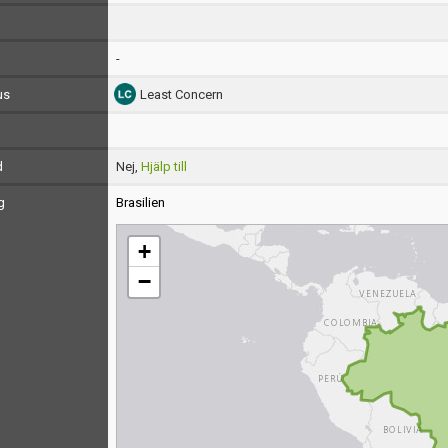
-
us
Least Concern
d
Nej,
Hjälp till
g
Brasilien
+
−