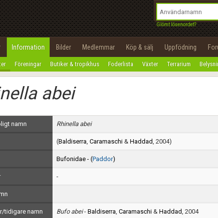
integritetspolicy
OK
Utför
Namn:
Begär nytt lösenord
Glömt lösenordet?
Tillbaka till förstasidan
Epost:
r
Information
Bilder
Medlemmar
Köp & sälj
Uppfödning
Fo
100%
ter
Föreningar
Butiker & tropikhus
Foderlista
Växter
Terrarium
Belysn
Användarnamn:
nella abei
Lösenord:
Privacy Policy
ligt namn
Rhinella abei
Terms of Service
(
Baldiserra
,
Caramaschi
&
Haddad
, 2004)
Skapa konto
Bufonidae - (
Paddor
)
r
-
amn
/tidigare namn
Bufo abei
-
Baldiserra
,
Caramaschi
&
Haddad
, 2004