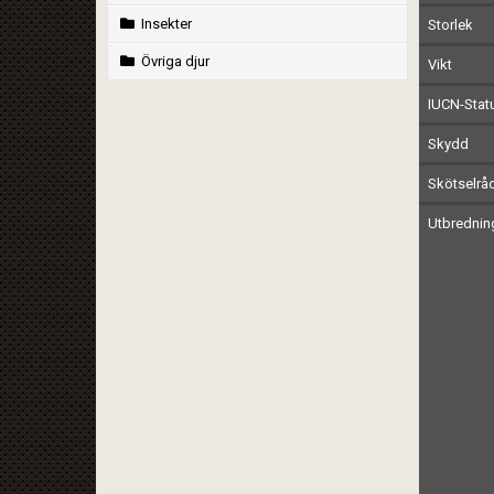
Insekter
Storlek
Övriga djur
Vikt
IUCN-Stat
Skydd
Skötselrå
Utbrednin