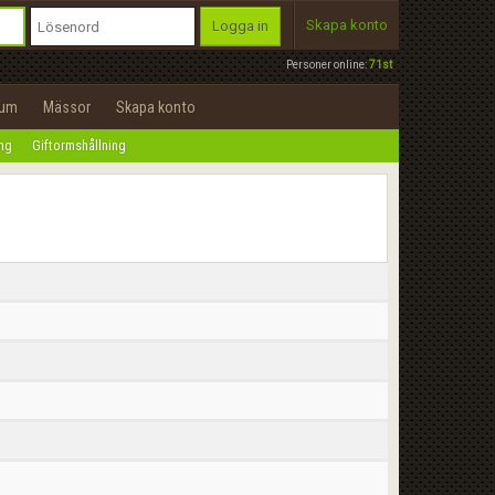
Skapa konto
Logga in
Personer online:
71st
rum
Mässor
Skapa konto
ing
Giftormshållning