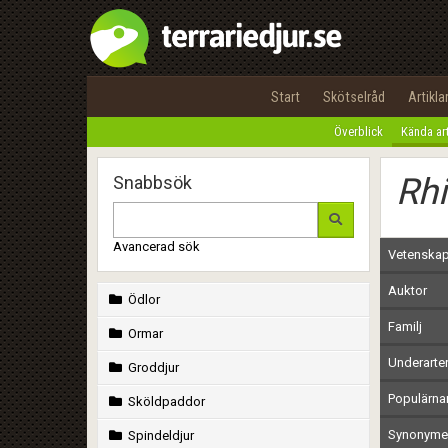
Start
Skötselråd
Artikla
Överblick
Kända ar
Rhi
Snabbsök
Avancerad sök
Vetenskap
Auktor
Ödlor
Familj
Ormar
Underarte
Groddjur
Populärn
Sköldpaddor
Synonymer
Spindeldjur