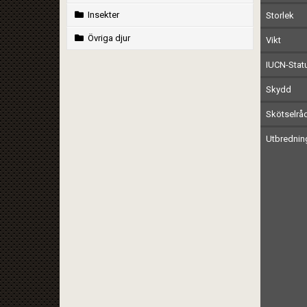
Insekter
Storlek
Övriga djur
Vikt
IUCN-Stat
Skydd
Skötselrå
Utbrednin