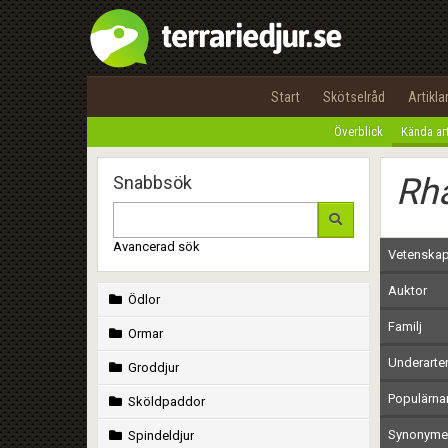
Start
Skötselråd
Artikla
Överblick
Kända ar
Rh
Snabbsök
Avancerad sök
Vetenskap
Auktor
Ödlor
Familj
Ormar
Underarte
Groddjur
Populärn
Sköldpaddor
Synonymer
Spindeldjur