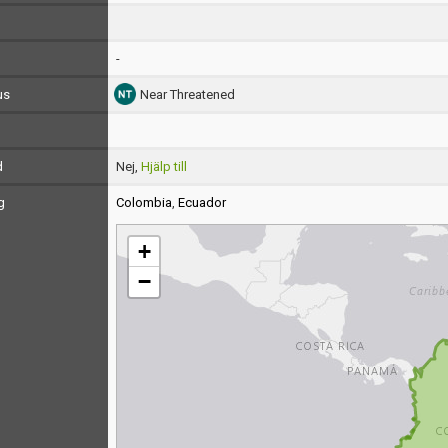
-
us
Near Threatened
d
Nej,
Hjälp till
g
Colombia
,
Ecuador
+
−