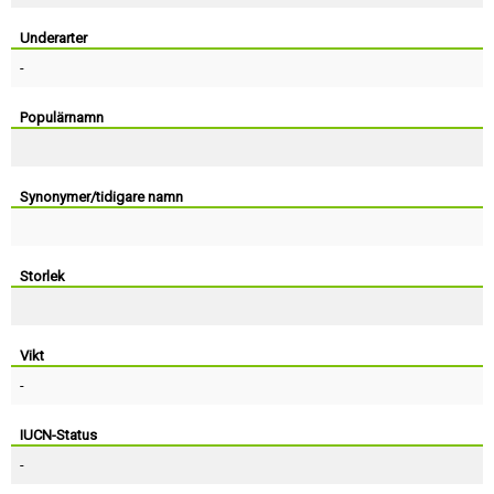
Skapa konto
Underarter
-
Populärnamn
Synonymer/tidigare namn
Storlek
Vikt
-
IUCN-Status
-