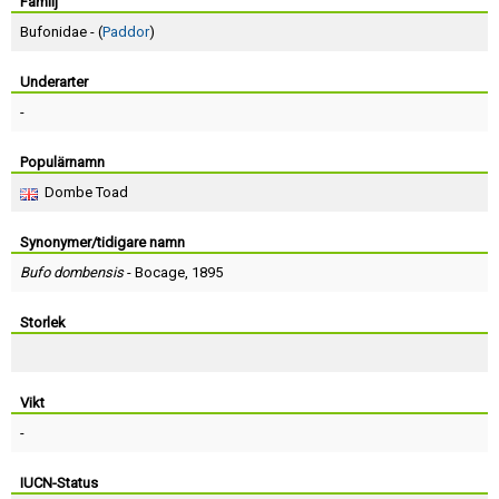
Skapa konto
Familj
Bufonidae - (
Paddor
)
Underarter
-
Populärnamn
Dombe Toad
Synonymer/tidigare namn
Bufo dombensis
-
Bocage
, 1895
Storlek
Vikt
-
IUCN-Status