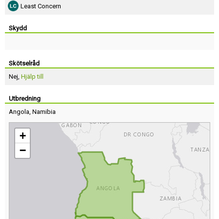
Least Concern
Skydd
Skötselråd
Nej,
Hjälp till
Utbredning
Angola
,
Namibia
+
−