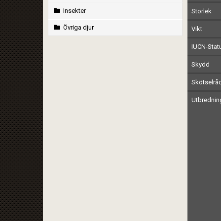
Insekter
Storlek
Övriga djur
Vikt
IUCN-Stat
Skydd
Skötselrå
Utbrednin