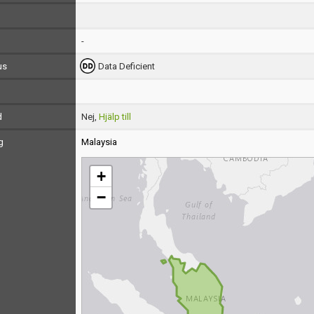
-
us
Data Deficient
d
Nej,
Hjälp till
g
Malaysia
+
−