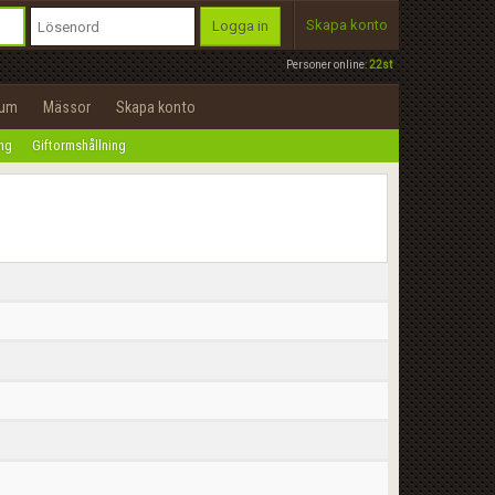
Skapa konto
Logga in
Personer online:
22st
rum
Mässor
Skapa konto
ing
Giftormshållning