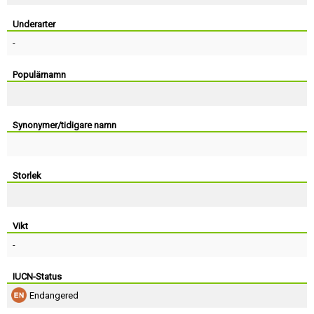
Skapa konto
Underarter
-
Populärnamn
Synonymer/tidigare namn
Storlek
Vikt
-
IUCN-Status
Endangered