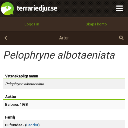
integritetspolicy
OK
Utför
Namn:
Begär nytt lösenord
Logga in
Skapa konto
Tillbaka till förstasidan
100%
Epost:
Arter
Pelophryne albotaeniata
Användarnamn:
Vetenskapligt namn
Pelophryne albotaeniata
Lösenord:
Auktor
Barbour
, 1938
Privacy Policy
Terms of Service
Familj
Bufonidae - (
Paddor
)