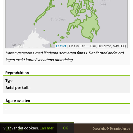
Leaflet
| Tiles © Esri — Esri, DeLorme, NAVTEQ
Kartan genereras med länderna som arten finns i. Det är med andra ord
ingen exakt karta över artens utbredning.
Reproduktion
Typ:
-
Antal per kull:
-
Ägare av arten
-
Vi använder cookies.
Läs mer
OK
Copyright © Terrariedjur.se