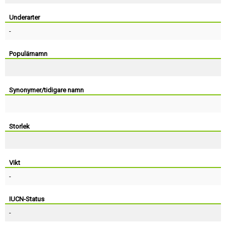
Skapa konto
Underarter
-
Populärnamn
Synonymer/tidigare namn
Storlek
Vikt
-
IUCN-Status
-