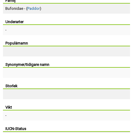
Skapa konto
Familj
Bufonidae - (
Paddor
)
Underarter
-
Populärnamn
Synonymer/tidigare namn
Storlek
Vikt
-
IUCN-Status